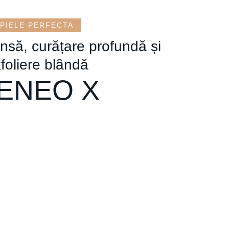
PIELE PERFECTA
ensă, curățare profundă și
foliere blândă
ENEO X