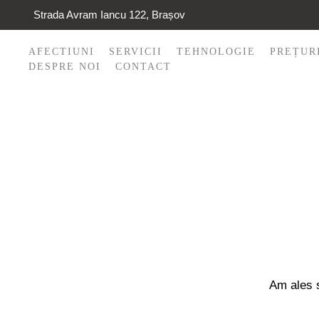
https://skinlaserclinic.ro/
Strada Avram Iancu 122, Brașov
AFECTIUNI
SERVICII
TEHNOLOGIE
PREȚUR
DESPRE NOI
CONTACT
Am ales s