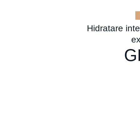
Hidratare int
ex
G