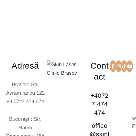
Adresă
Cont
act
Brașov: Str.
Avram Iancu 122
+4072
+4 0727 474 474
7 474
474
©
București: Str.
office
E
Naum
@skinl