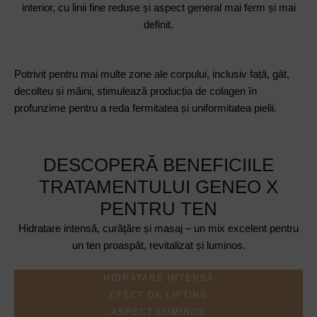
interior, cu linii fine reduse și aspect general mai ferm și mai
definit.
Potrivit pentru mai multe zone ale corpului, inclusiv față, gât,
decolteu și mâini, stimulează producția de colagen în
profunzime pentru a reda fermitatea și uniformitatea pielii.
DESCOPERĂ BENEFICIILE
TRATAMENTULUI GENEO X
PENTRU TEN
Hidratare intensă, curățăre și masaj – un mix excelent pentru
un ten proaspăt, revitalizat și luminos.
HIDRATARE INTENSĂ
EFECT DE LIFTING
ASPECT LUMINOS