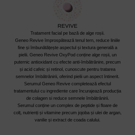
REVIVE
Tratament facial pe bază de alge roșii.
Geneo Revive împrospătează tenul tern, reduce liniile
fine și îmbunătățește aspectul și textura generală a
pielii. Geneo Revive OxyPod conține alge roșii, un
puternic antioxidant cu efecte anti-îmbătrânire, precum
și acid cafeic și retinol, cunoscute pentru tratarea
semnelor îmbătrânirii, oferind pielii un aspect întinerit.
Serumul Geneo Revive completează efectul
tratamentului cu ingrediente care încurajează producția
de colagen si reduce semnele îmbâtrânirii.
Serumul conține un complex de peptide și floare de
colț, nutrienți și vitamine precum jojoba și ulei de argan,
vanilie și extract de coada calului.