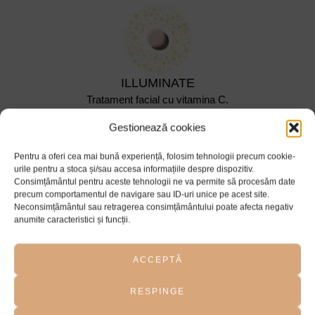
ILLUMINATE
Tratament facial cu vitamina C.
Cel mai bun pentru pielea pigmentată, Geneo
Gestionează cookies
Illuminate unifică nuanța pielii, îmbunătățește
pigmentarea și întinerește pielea pentru un ten mai
Pentru a oferi cea mai bună experiență, folosim tehnologii precum cookie-
neted. Geneo Illuminate OxyPod conține acid kojic și
urile pentru a stoca și/sau accesa informațiile despre dispozitiv.
Consimțământul pentru aceste tehnologii ne va permite să procesăm date
vitamina C pentru un efect uniform al nuanței pielii,
precum comportamentul de navigare sau ID-uri unice pe acest site.
precum și extract de morcov pentru hidratarea și
Neconsimțământul sau retragerea consimțământului poate afecta negativ
netezirea pielii.
anumite caracteristici și funcții.
Serumul Geneo Illuminate completează efectul
tratamentului cu ingrediente puternic iluminatoare
ACCEPTĂ
precum extractul de scoarță de arbore și derivați de
aminoacizi, ingrediente hidratante și nutrienți precum
RESPINGE
trigliceride, jojoba și complex de ulei de argan, vanilie și