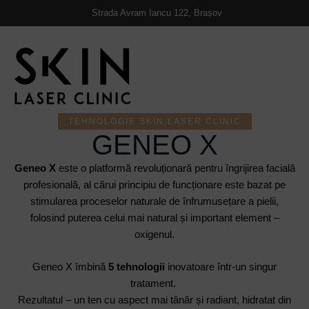
https://skinlaserclinic.ro/
Strada Avram Iancu 122, Brașov
TEHNOLOGIE SKIN LASER CLINIC
GENEO X
Geneo X
este o platformă revoluționară pentru îngrijirea facială
profesională, al cărui principiu de funcționare este bazat pe
stimularea proceselor naturale de înfrumusețare a pielii,
folosind puterea celui mai natural și important element –
oxigenul.
Geneo X îmbină
5 tehnologii
inovatoare într-un singur
tratament.
Rezultatul – un ten cu aspect mai tânăr și radiant, hidratat din