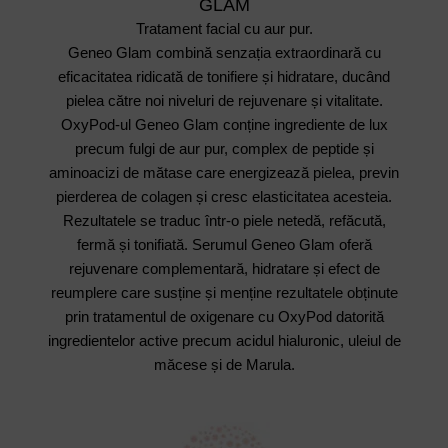
GLAM
Tratament facial cu aur pur.
Geneo Glam combină senzația extraordinară cu
eficacitatea ridicată de tonifiere și hidratare, ducând
pielea către noi niveluri de rejuvenare și vitalitate.
OxyPod-ul Geneo Glam conține ingrediente de lux
precum fulgi de aur pur, complex de peptide și
aminoacizi de mătase care energizează pielea, previn
pierderea de colagen și cresc elasticitatea acesteia.
Rezultatele se traduc într-o piele netedă, refăcută,
fermă și tonifiată. Serumul Geneo Glam oferă
rejuvenare complementară, hidratare și efect de
reumplere care susține și menține rezultatele obținute
prin tratamentul de oxigenare cu OxyPod datorită
ingredientelor active precum acidul hialuronic, uleiul de
măcese și de Marula.