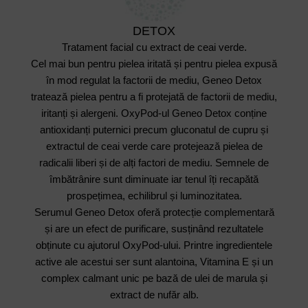
DETOX
Tratament facial cu extract de ceai verde.
Cel mai bun pentru pielea iritată și pentru pielea expusă
în mod regulat la factorii de mediu, Geneo Detox
tratează pielea pentru a fi protejată de factorii de mediu,
iritanți și alergeni. OxyPod-ul Geneo Detox conține
antioxidanți puternici precum gluconatul de cupru și
extractul de ceai verde care protejează pielea de
radicalii liberi și de alți factori de mediu. Semnele de
îmbătrânire sunt diminuate iar tenul îți recapătă
prospețimea, echilibrul și luminozitatea.
Serumul Geneo Detox oferă protecție complementară
și are un efect de purificare, susținând rezultatele
obținute cu ajutorul OxyPod-ului. Printre ingredientele
active ale acestui ser sunt alantoina, Vitamina E și un
complex calmant unic pe bază de ulei de marula și
extract de nufăr alb.