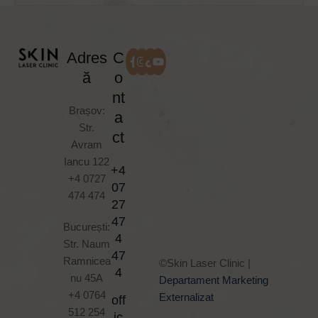
Adres
C
ă
o
nt
Brașov:
a
Str.
ct
Avram
Iancu 122
+4
+4 0727
07
474 474
27
47
București:
4
Str. Naum
47
Ramnicea
©Skin Laser Clinic |
4
nu 45A
Departament Marketing
+4 0764
Externalizat
off
512 254
ic