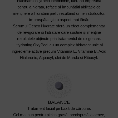
niacinamidă și acid lactobionic, lucrând împreună
pentru a hidrata, reface și îmbunătăți abilitățile de
menținere a hidratării pielii, rezultând un ten strălucitor,
împrospătat și cu aspect mai tânăr.
Serumul Geneo Hydrate oferă un efect complementar
de revigorare și hidratare care susține și menține
rezultatele obținute prin tratamentul de oxigenare.
Hydrating OxyPod, cu un complex hidratant unic și
ingrediente active precum Vitamina E, Vitamina B, Acid
Hialuronic, Aquaxyl, ulei de Marula și Riboxyl.
BALANCE
Tratament facial pe bază de cărbune.
Cel mai bun pentru pielea grasă, predispusă la acnee,