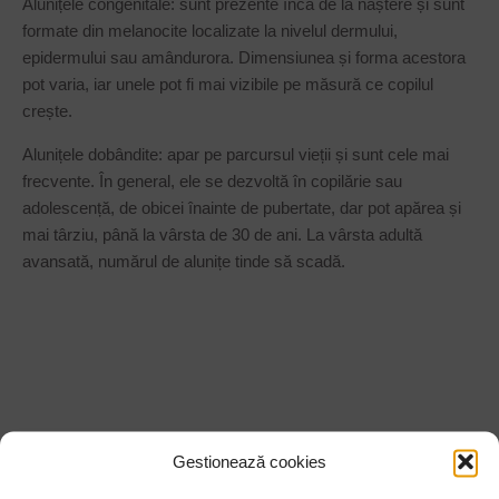
Alunițele congenitale: sunt prezente încă de la naștere și sunt
formate din melanocite localizate la nivelul dermului,
epidermului sau amândurora. Dimensiunea și forma acestora
pot varia, iar unele pot fi mai vizibile pe măsură ce copilul
crește.
Alunițele dobândite: apar pe parcursul vieții și sunt cele mai
frecvente. În general, ele se dezvoltă în copilărie sau
adolescență, de obicei înainte de pubertate, dar pot apărea și
mai târziu, până la vârsta de 30 de ani. La vârsta adultă
avansată, numărul de alunițe tinde să scadă.
Gestionează cookies
TRATAMENTE PENTRU