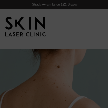
https://skinlaserclinic.ro/
Strada Avram Iancu 122, Brașov