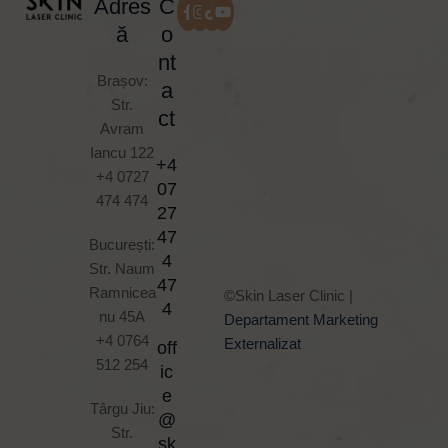
Adres
C
ă
o
nt
Brașov:
a
Str.
ct
Avram
Iancu 122
+4
+4 0727
07
474 474
27
47
București:
4
Str. Naum
47
Ramnicea
©Skin Laser Clinic |
4
nu 45A
Departament Marketing
+4 0764
Externalizat
off
512 254
ic
e
Târgu Jiu:
@
Str.
sk