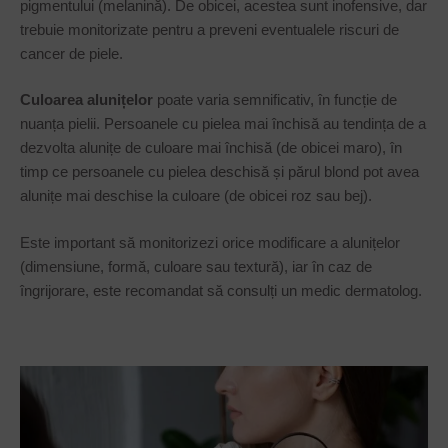
pigmentului (melanină). De obicei, acestea sunt inofensive, dar
trebuie monitorizate pentru a preveni eventualele riscuri de
cancer de piele.
Culoarea alunițelor
poate varia semnificativ, în funcție de
nuanța pielii. Persoanele cu pielea mai închisă au tendința de a
dezvolta alunițe de culoare mai închisă (de obicei maro), în
timp ce persoanele cu pielea deschisă și părul blond pot avea
alunițe mai deschise la culoare (de obicei roz sau bej).
Este important să monitorizezi orice modificare a alunițelor
(dimensiune, formă, culoare sau textură), iar în caz de
îngrijorare, este recomandat să consulți un medic dermatolog.