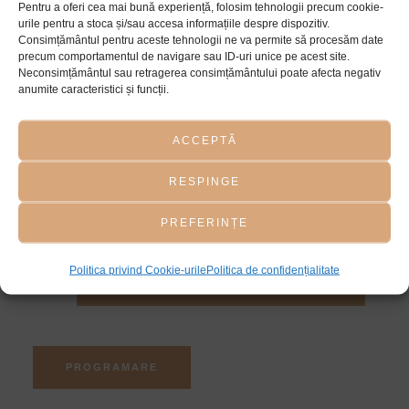
Pentru a oferi cea mai bună experiență, folosim tehnologii precum cookie-
ALUNIȚE LA SKIN LASER
urile pentru a stoca și/sau accesa informațiile despre dispozitiv.
Consimțământul pentru aceste tehnologii ne va permite să procesăm date
CLINIC
precum comportamentul de navigare sau ID-uri unice pe acest site.
Neconsimțământul sau retragerea consimțământului poate afecta negativ
anumite caracteristici și funcții.
La Skin Laser Clinic, dermatoscopia este o procedură
ACCEPTĂ
esențială pentru evaluarea alunițelor. Realizată de un
medic dermatolog, aceasta permite analiza detaliată a
RESPINGE
celulelor și melanocitelor din alunițe, ajutând la
identificarea eventualelor riscuri și la monitorizarea
PREFERINȚE
sănătății pielii tale.
Politica privind Cookie-urile
Politica de confidențialitate
DETALII DESPRE DERMATOSCOPIE
PROGRAMARE