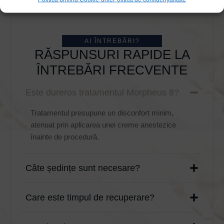
AI ÎNTREBĂRI?
RĂSPUNSURI RAPIDE LA
ÎNTREBĂRI FRECVENTE
Este dureros tratamentul Morpheus 8?
Tratamentul presupune un disconfort minim,
atenuat prin aplicarea unei creme anestezice
înainte de procedură.
Câte ședințe sunt necesare?
Care este timpul de recuperare?