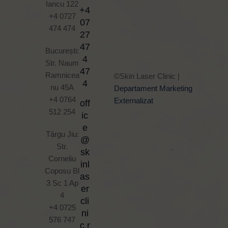
Iancu 122
+4
+4 0727
07
474 474
27
47
București:
4
Str. Naum
47
Ramnicea
©Skin Laser Clinic |
4
nu 45A
Departament Marketing
+4 0764
Externalizat
off
512 254
ic
e
Târgu Jiu:
@
Str.
sk
Corneliu
inl
Coposu Bl
as
3 Sc 1 Ap
er
4
cli
+4 0725
ni
576 747
c.r