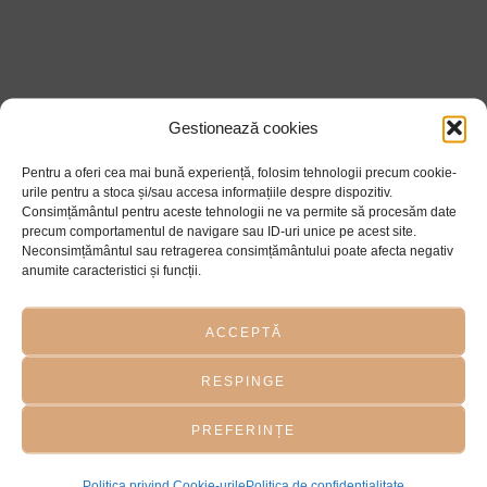
DESCOPERA BENEFICIILE
Gestionează cookies
MORPHEUS 8 PENTRU PIELEA
Pentru a oferi cea mai bună experiență, folosim tehnologii precum cookie-
TA
urile pentru a stoca și/sau accesa informațiile despre dispozitiv.
Consimțământul pentru aceste tehnologii ne va permite să procesăm date
tratamentul avansat pentru fermitate și rejuvenare facială
precum comportamentul de navigare sau ID-uri unice pe acest site.
Neconsimțământul sau retragerea consimțământului poate afecta negativ
FERMITATE ȘI LIFTING
anumite caracteristici și funcții.
RIDURI ESTOMPATE
CONTUR REDEFINIT
ACCEPTĂ
IMPERFECȚIUNI REDUSE
RESPINGE
PROGRAMEAZĂ-TE
PREFERINȚE
Politica privind Cookie-urile
Politica de confidențialitate