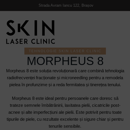
https://skinlaserclinic.ro/
Strada Avram Iancu 122, Brașov
TEHNOLOGIE SKIN LASER CLINIC
MORPHEUS 8
Morpheus 8 este soluția revoluționară care combină tehnologia
radiofrecvenței fracționate și microneedling pentru a remodela
pielea în profunzime și a reda fermitatea și tinerețea tenului.
Morpheus 8 este ideal pentru persoanele care doresc să
trateze semnele îmbătrânirii, laxitatea pielii, cicatricile post-
acnee și alte imperfecțiuni ale pielii. Este potrivit pentru toate
tipurile de piele, cu rezultate excelente și sigure chiar și pentru
tenurile sensibile.