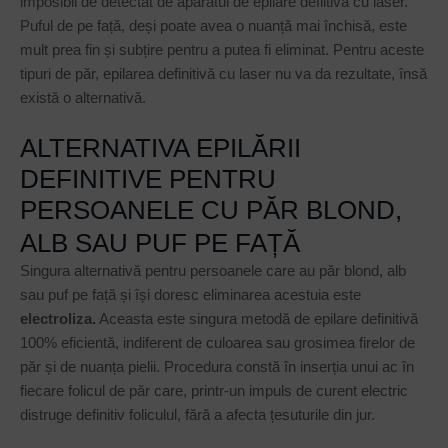
imposibil de detectat de aparatul de epilare defiitivă cu laser.
Puful de pe față, deși poate avea o nuanță mai închisă, este
mult prea fin și subțire pentru a putea fi eliminat. Pentru aceste
tipuri de păr, epilarea definitivă cu laser nu va da rezultate, însă
există o alternativă.
ALTERNATIVA EPILĂRII
DEFINITIVE PENTRU
PERSOANELE CU PĂR BLOND,
ALB SAU PUF PE FAȚĂ
Singura alternativă pentru persoanele care au păr blond, alb
sau puf pe față și își doresc eliminarea acestuia este
electroliza.
Aceasta este singura metodă de epilare definitivă
100% eficientă, indiferent de culoarea sau grosimea firelor de
păr și de nuanța pielii. Procedura constă în inserția unui ac în
fiecare folicul de păr care, printr-un impuls de curent electric
distruge definitiv foliculul, fără a afecta țesuturile din jur.