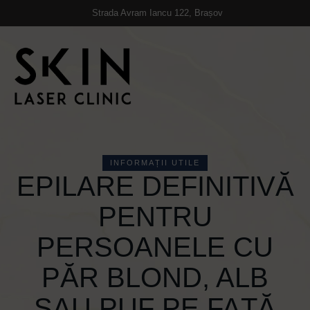
https://skinlaserclinic.ro/
Strada Avram Iancu 122, Brașov
INFORMAȚII UTILE
EPILARE DEFINITIVĂ
PENTRU
PERSOANELE CU
PĂR BLOND, ALB
SAU PUF PE FAȚĂ