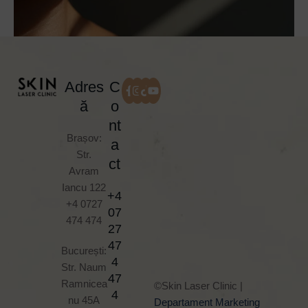
Adres
C
ă
o
nt
INFORMAȚII UTILE
Brașov:
Scapa de cicatrici cu ajutorul tratamentului
a
Str.
laser
ct
Avram
Iancu 122
+4
CITEȘTE ARTICOLUL
+4 0727
07
474 474
27
47
București:
4
Str. Naum
47
Ramnicea
©Skin Laser Clinic |
4
nu 45A
Departament Marketing