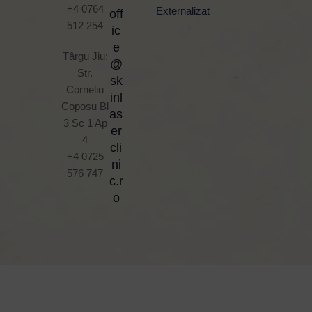
+4 0764
Externalizat
off
512 254
ic
e
Târgu Jiu:
@
Str.
sk
Corneliu
inl
Coposu Bl
as
3 Sc 1 Ap
er
4
cli
+4 0725
ni
576 747
c.r
o