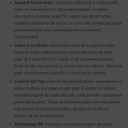
Laserul Alexandrite
, deoarece utilizează o undă scurtă,
este cel mai eficient în cazul persoanelor cu pielea
deschisă la culoare și păr fin, șaten sau blond închis.
Datorită sistemului de răcire cu care este echipat aparatul,
procedura este una confortabilă pentru pacient,
nedureroasă.
Laserul cu diodă
utilizează o undă de lungime medie,
ceea ce îl face potrivit pentru mai multe tipuri de piele,
cum ar fi tenul deschis-mediu și de asemenea pentru
firele de păr mai groase și mai închise la culoare, însă mai
puțin eficient pentru părul fin și deschis la culoare.
Laserul Nd:Yag
este cel mai potrivit pentru persoanele cu
pielea închisă la culoare și păr gros și închis la culoare,
datorită lungimii de undă utilizate, care permite o penetrare
profundă în piele. Totuși acest laser poate crea disconfort
sau durere în timpul procedurii, deoarece nu are un
sistem de răcire încorporat.
Tehnologia IPL
folosește mai multe lungimi de undă