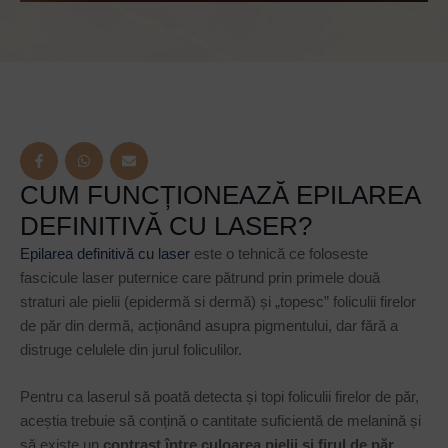
CUM FUNCȚIONEAZĂ EPILAREA
DEFINITIVĂ CU LASER?
Epilarea definitivă cu laser
este o tehnică ce foloseste
fascicule laser puternice care pătrund prin primele două
straturi ale pielii (epidermă si dermă) și „topesc” foliculii firelor
de păr din dermă, acționând asupra pigmentului, dar fără a
distruge celulele din jurul foliculilor.
Pentru ca laserul să poată detecta și topi foliculii firelor de păr,
aceștia trebuie să conțină o cantitate suficientă de melanină și
să existe un
contrast între culoarea pielii și firul de păr,