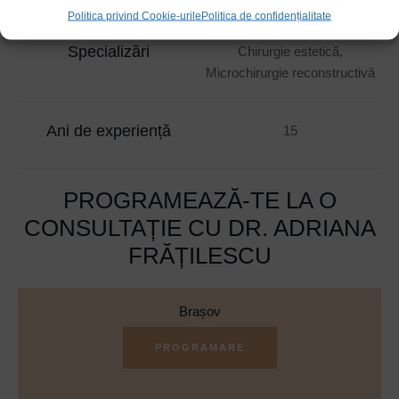
Politica privind Cookie-urile
Politica de confidențialitate
Specializări
Chirurgie estetică,
Microchirurgie reconstructivă
Ani de experiență
15
PROGRAMEAZĂ-TE LA O
CONSULTAȚIE CU DR. ADRIANA
FRĂȚILESCU
Brașov
PROGRAMARE