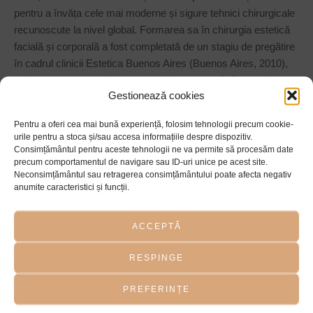
pentru a învăța cele mai moderne și sigure tehnici chirurgicale
recunoscute la nivel global. Formarea sa în chirurgia estetică
facială și corporală a fost completată de un stagiu de pregătire
în cadrul clinicii Estetica Buenos Aires (Buenos Aires, 2010),
unde a avut oportunitatea de a colabora cu unii dintre cei mai
Gestionează cookies
renumiți chirurgi esteticieni din Argentina.
Pentru a oferi cea mai bună experiență, folosim tehnologii precum cookie-
Misiunea doamnei doctor Frățilescu este de a lupta cu
urile pentru a stoca și/sau accesa informațiile despre dispozitiv.
semnele îmbătrânirii oferind rezultate naturale și durabile.
Consimțământul pentru aceste tehnologii ne va permite să procesăm date
precum comportamentul de navigare sau ID-uri unice pe acest site.
Neconsimțământul sau retragerea consimțământului poate afecta negativ
EDUCAȚIE ȘI FORMARE
anumite caracteristici și funcții.
PROFESIONALĂ
Formare profesională
Universitatea de Medicină și
ACCEPTĂ
Farmacie Carol Davila -
București
RESPINGE
PREFERINȚE
Cursuri și conferințe
Clinica Estetica Buenos Aires