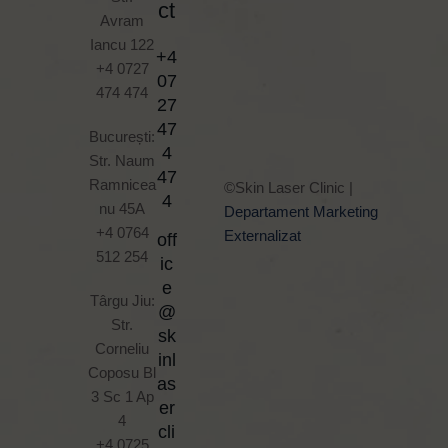
ct
Avram
Iancu 122
+4
+4 0727
07
474 474
27
47
București:
4
Str. Naum
47
Ramnicea
©Skin Laser Clinic |
4
nu 45A
Departament Marketing
+4 0764
Externalizat
off
512 254
ic
e
Târgu Jiu:
@
Str.
sk
Corneliu
inl
Coposu Bl
as
3 Sc 1 Ap
er
4
cli
+4 0725