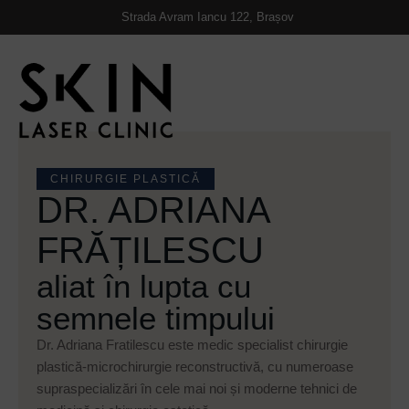
https://skinlaserclinic.ro/
Strada Avram Iancu 122, Brașov
CHIRURGIE PLASTICĂ
DR. ADRIANA
FRĂȚILESCU
aliat în lupta cu
semnele timpului
Dr. Adriana Fratilescu este medic specialist chirurgie
plastică-microchirurgie reconstructivă, cu numeroase
supraspecializări în cele mai noi și moderne tehnici de