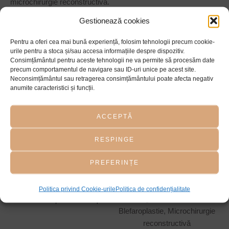
microchirurgie reconstructivă.
Gestionează cookies
Pacienții o apreciază pentru atenția la detalii, comunicarea
directă și capacitatea de a găsi soluții adaptate fiecărui caz în
Pentru a oferi cea mai bună experiență, folosim tehnologii precum cookie-
parte. Dr. Cheaito Bassim crede că fiecare intervenție,
urile pentru a stoca și/sau accesa informațiile despre dispozitiv.
Consimțământul pentru aceste tehnologii ne va permite să procesăm date
indiferent de complexitate, merită aceeași rigoare și implicare.
precum comportamentul de navigare sau ID-uri unice pe acest site.
Neconsimțământul sau retragerea consimțământului poate afecta negativ
EDUCAȚIE ȘI FORMARE
anumite caracteristici și funcții.
PROFESIONALĂ
ACCEPTĂ
Formare profesională
Universitatea de Medicină și
Farmacie Gr. T. Popa - Iași
RESPINGE
Rezidențiat
Spitalul Clinic Sf. Spiridon, Iași
PREFERINȚE
– Chirurgie Plastică
Politica privind Cookie-urile
Politica de confidențialitate
Cursuri și conferințe
Chirurgie estetică facială,
Blefaroplastie, Microchirurgie
reconstructivă