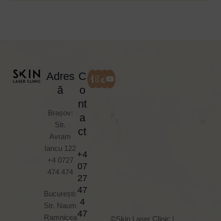
Adres
C
ă
o
nt
Brașov:
a
Str.
ct
Avram
Iancu 122
+4
+4 0727
07
474 474
27
47
București:
4
Str. Naum
47
Ramnicea
©Skin Laser Clinic |