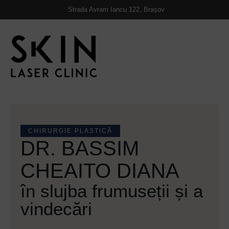
https://skinlaserclinic.ro/
Strada Avram Iancu 122, Brașov
CHIRURGIE PLASTICĂ
DR. BASSIM
CHEAITO DIANA
în slujba frumuseții și a
vindecări